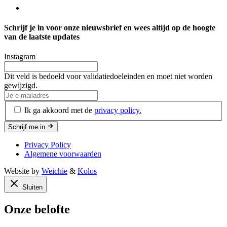
Schrijf je in voor onze nieuwsbrief en wees altijd op de hoogte
van de laatste updates
Instagram
Dit veld is bedoeld voor validatiedoeleinden en moet niet worden
gewijzigd.
Je
e-
Ik ga akkoord met de
privacy policy.
mailadres
(Vereist)
Schrijf me in
Privacy Policy
Algemene voorwaarden
Website by
Weichie
&
Kolos
Sluiten
Onze belofte