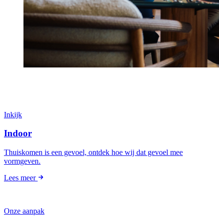
Inkijk
Indoor
Thuiskomen is een gevoel, ontdek hoe wij dat gevoel mee
vormgeven.
Lees meer
Onze aanpak