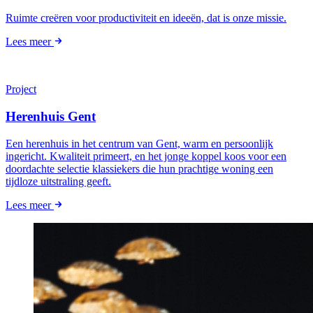
Ruimte creëren voor productiviteit en ideeën, dat is onze missie.
Lees meer
Project
Herenhuis Gent
Een herenhuis in het centrum van Gent, warm en persoonlijk
ingericht. Kwaliteit primeert, en het jonge koppel koos voor een
doordachte selectie klassiekers die hun prachtige woning een
tijdloze uitstraling geeft.
Lees meer